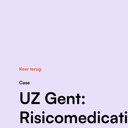
Keer terug
Case
UZ Gent:
Risicomedicat