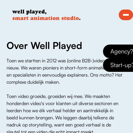
Over Well Played
Agency?
Toen we startten in 2012 was (online B2B-)video nog vrij 
Start-up
nieuw. We waren pioniers in short-form animatievideo's, 
en specialisten in eenvoudige explainers. Ons motto? Het 
complexe duidelijk maken. 
Toen video groeide, groeiden wij mee. We maakten 
honderden video's voor klanten uit diverse sectoren en 
leerden hoe we élk verhaal helder en aantrekkelijk in 
beeld kunnen brengen. We leggen daarbij telkens de 
nadruk op storytelling, want een goed verhaal is de 
sleutel tot een video die echt impact maakt.  